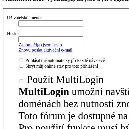
Uživatelské jméno:
Heslo:
Zapomněl(a) jsem heslo
Znovu poslat aktivační e-mail
Přihlásit mě automaticky při každé návštěvě
Skrýt můj online stav pro toto přihlášení
Použít MultiLogin
MultiLogin
umožní navšt
doménách bez nutnosti zno
Toto fórum je dostupné 
Pro použití funkce musí b