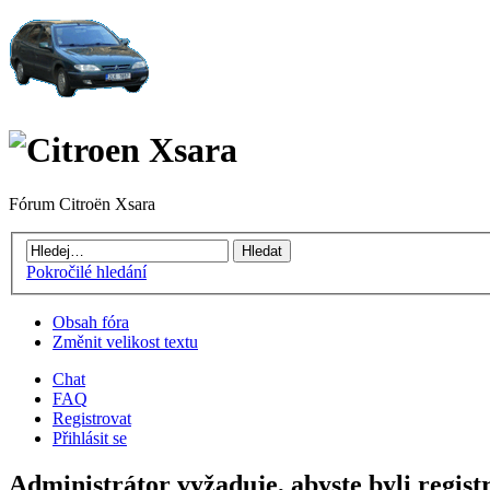
Fórum Citroën Xsara
Pokročilé hledání
Obsah fóra
Změnit velikost textu
Chat
FAQ
Registrovat
Přihlásit se
Administrátor vyžaduje, abyste byli registr