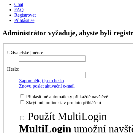
Chat
FAQ
Registrovat
Přihlásit se
Administrátor vyžaduje, abyste byli registr
Uživatelské jméno:
Heslo:
Zapomněl(a) jsem heslo
Znovu poslat aktivační e-mail
Přihlásit mě automaticky při každé návštěvě
Skrýt můj online stav pro toto přihlášení
Použít MultiLogin
MultiLogin
umožní navšt