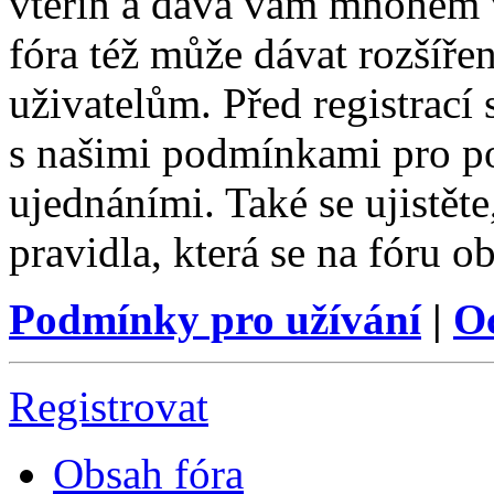
vteřin a dává vám mnohem v
fóra též může dávat rozšíř
uživatelům. Před registrací s
s našimi podmínkami pro pou
ujednáními. Také se ujistěte,
pravidla, která se na fóru ob
Podmínky pro užívání
|
O
Registrovat
Obsah fóra