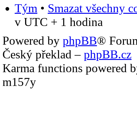
Tým
•
Smazat všechny co
v UTC + 1 hodina
Powered by
phpBB
® Foru
Český překlad –
phpBB.cz
Karma functions powered
m157y