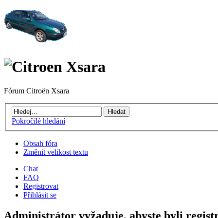
Fórum Citroën Xsara
Pokročilé hledání
Obsah fóra
Změnit velikost textu
Chat
FAQ
Registrovat
Přihlásit se
Administrátor vyžaduje, abyste byli registr