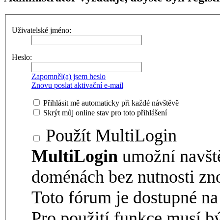
Uživatelské jméno:
Heslo:
Zapomněl(a) jsem heslo
Znovu poslat aktivační e-mail
Přihlásit mě automaticky při každé návštěvě
Skrýt můj online stav pro toto přihlášení
Použít MultiLogin
MultiLogin
umožní navšt
doménách bez nutnosti zno
Toto fórum je dostupné 
Pro použití funkce musí b