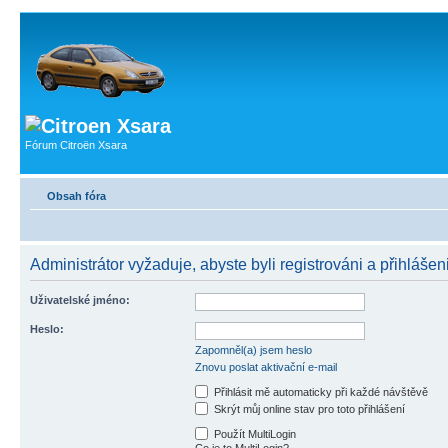
Fórum Citroën Xsara
Obsah fóra
Administrátor vyžaduje, abyste byli registrováni a přihlášeni
Uživatelské jméno:
Heslo:
Zapomněl(a) jsem heslo
Znovu poslat aktivační e-mail
Přihlásit mě automaticky při každé návštěvě
Skrýt můj online stav pro toto přihlášení
Použít MultiLogin
Co je to MultiLogin?