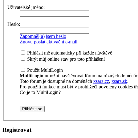
Uživatelské jméno:
Heslo:
Zapomněl(a) jsem heslo
Znovu poslat aktivační e-mail
Přihlásit mě automaticky při každé návštěvě
Skrýt můj online stav pro toto přihlášení
Použít MultiLogin
MultiLogin
umožní navštěvovat fórum na různých doménách 
Toto fórum je dostupné na doménách
xsara.cz
,
xsara.sk
.
Pro použití funkce musí být v prohlížeči povoleny cookies tře
Co je to MultiLogin?
Registrovat