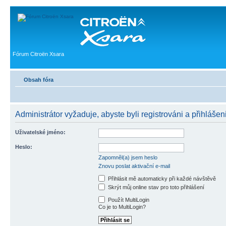
Fórum Citroën Xsara
Obsah fóra
Administrátor vyžaduje, abyste byli registrováni a přihlášeni
Uživatelské jméno:
Heslo:
Zapomněl(a) jsem heslo
Znovu poslat aktivační e-mail
Přihlásit mě automaticky při každé návštěvě
Skrýt můj online stav pro toto přihlášení
Použít MultiLogin
Co je to MultiLogin?