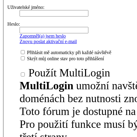
Uživatelské jméno:
Heslo:
Zapomněl(a) jsem heslo
Znovu poslat aktivační e-mail
Přihlásit mě automaticky při každé návštěvě
Skrýt můj online stav pro toto přihlášení
Použít MultiLogin
MultiLogin
umožní navšt
doménách bez nutnosti zno
Toto fórum je dostupné 
Pro použití funkce musí b
třetí strany.