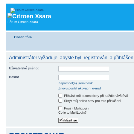
Fórum Citroën Xsara
Obsah fóra
Administrátor vyžaduje, abyste byli registrováni a přihlášeni
Uživatelské jméno:
Heslo:
Zapomněl(a) jsem heslo
Znovu poslat aktivační e-mail
Přihlásit mě automaticky při každé návštěvě
Skrýt můj online stav pro toto přihlášení
Použít MultiLogin
Co je to MultiLogin?