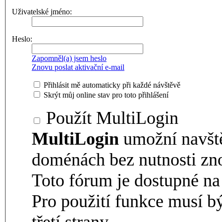
Uživatelské jméno:
Heslo:
Zapomněl(a) jsem heslo
Znovu poslat aktivační e-mail
Přihlásit mě automaticky při každé návštěvě
Skrýt můj online stav pro toto přihlášení
Použít MultiLogin
MultiLogin
umožní navšt
doménách bez nutnosti zno
Toto fórum je dostupné 
Pro použití funkce musí b
třetí strany.