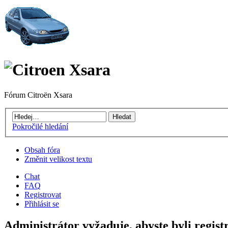
Fórum Citroën Xsara
Pokročilé hledání
Obsah fóra
Změnit velikost textu
Chat
FAQ
Registrovat
Přihlásit se
Administrátor vyžaduje, abyste byli registr