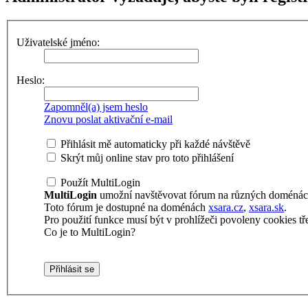
Uživatelské jméno:
Heslo:
Zapomněl(a) jsem heslo
Znovu poslat aktivační e-mail
Přihlásit mě automaticky při každé návštěvě
Skrýt můj online stav pro toto přihlášení
Použít MultiLogin
MultiLogin
umožní navštěvovat fórum na různých doménách 
Toto fórum je dostupné na doménách
xsara.cz
,
xsara.sk
.
Pro použití funkce musí být v prohlížeči povoleny cookies tře
Co je to MultiLogin?