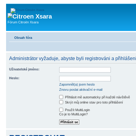
Fórum Citroën Xsara
Obsah fóra
Administrátor vyžaduje, abyste byli registrováni a přihlášeni
Uživatelské jméno:
Heslo:
Zapomněl(a) jsem heslo
Znovu poslat aktivační e-mail
Přihlásit mě automaticky při každé návštěvě
Skrýt můj online stav pro toto přihlášení
Použít MultiLogin
Co je to MultiLogin?