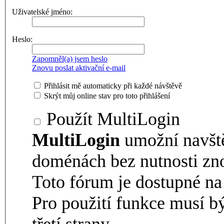
Uživatelské jméno:
Heslo:
Zapomněl(a) jsem heslo
Znovu poslat aktivační e-mail
Přihlásit mě automaticky při každé návštěvě
Skrýt můj online stav pro toto přihlášení
Použít MultiLogin
MultiLogin
umožní navšt
doménách bez nutnosti zno
Toto fórum je dostupné 
Pro použití funkce musí b
třetí strany.