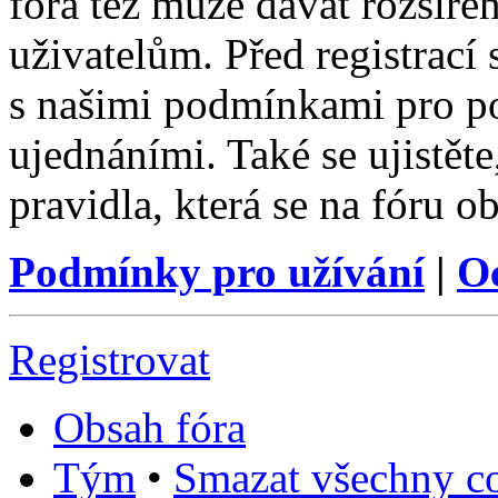
fóra též může dávat rozšíř
uživatelům. Před registrací s
s našimi podmínkami pro pou
ujednáními. Také se ujistěte,
pravidla, která se na fóru ob
Podmínky pro užívání
|
O
Registrovat
Obsah fóra
Tým
•
Smazat všechny co