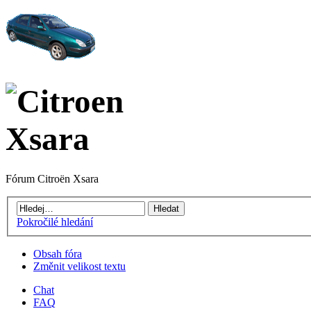
Fórum Citroën Xsara
Pokročilé hledání
Obsah fóra
Změnit velikost textu
Chat
FAQ