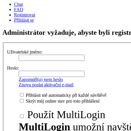
Chat
FAQ
Registrovat
Přihlásit se
Administrátor vyžaduje, abyste byli registr
Uživatelské jméno:
Heslo:
Zapomněl(a) jsem heslo
Znovu poslat aktivační e-mail
Přihlásit mě automaticky při každé návštěvě
Skrýt můj online stav pro toto přihlášení
Použít MultiLogin
MultiLogin
umožní navšt