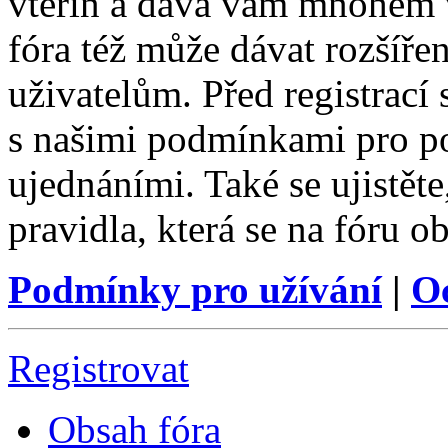
vteřin a dává vám mnohem v
fóra též může dávat rozšíř
uživatelům. Před registrací s
s našimi podmínkami pro pou
ujednáními. Také se ujistěte,
pravidla, která se na fóru ob
Podmínky pro užívání
|
O
Registrovat
Obsah fóra