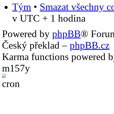
Tým
•
Smazat všechny co
v UTC + 1 hodina
Powered by
phpBB
® Foru
Český překlad –
phpBB.cz
Karma functions powered
m157y