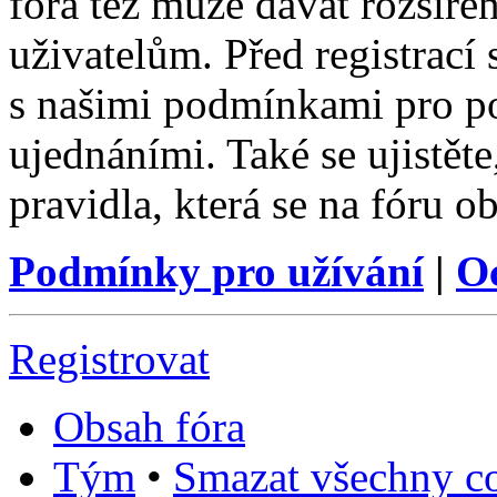
fóra též může dávat rozšíř
uživatelům. Před registrací s
s našimi podmínkami pro pou
ujednáními. Také se ujistěte,
pravidla, která se na fóru ob
Podmínky pro užívání
|
O
Registrovat
Obsah fóra
Tým
•
Smazat všechny co