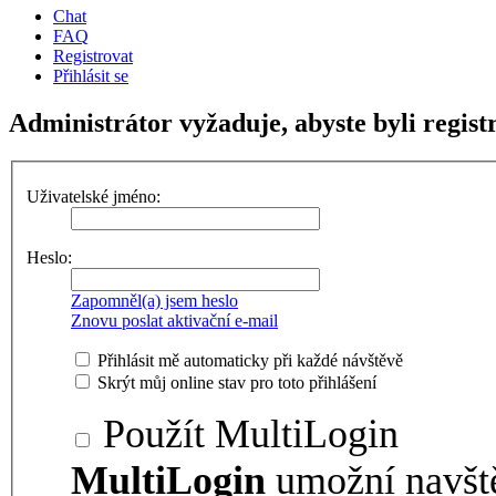
Chat
FAQ
Registrovat
Přihlásit se
Administrátor vyžaduje, abyste byli registr
Uživatelské jméno:
Heslo:
Zapomněl(a) jsem heslo
Znovu poslat aktivační e-mail
Přihlásit mě automaticky při každé návštěvě
Skrýt můj online stav pro toto přihlášení
Použít MultiLogin
MultiLogin
umožní navšt