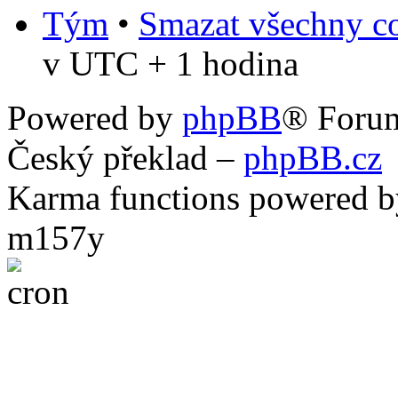
Tým
•
Smazat všechny co
v UTC + 1 hodina
Powered by
phpBB
® Foru
Český překlad –
phpBB.cz
Karma functions powered
m157y