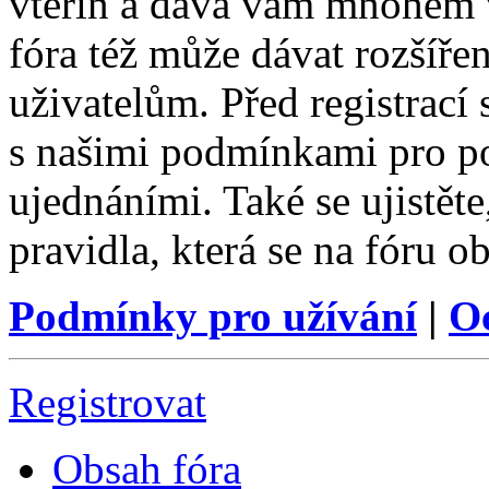
vteřin a dává vám mnohem v
fóra též může dávat rozšíř
uživatelům. Před registrací s
s našimi podmínkami pro pou
ujednáními. Také se ujistěte,
pravidla, která se na fóru ob
Podmínky pro užívání
|
O
Registrovat
Obsah fóra