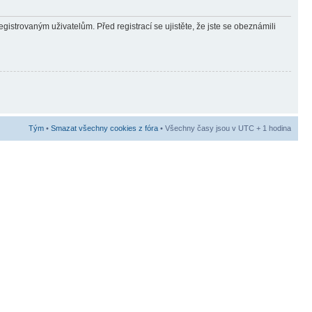
gistrovaným uživatelům. Před registrací se ujistěte, že jste se obeznámili
Tým
•
Smazat všechny cookies z fóra
• Všechny časy jsou v UTC + 1 hodina