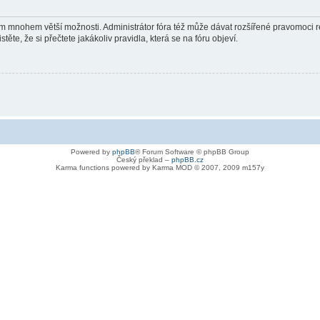
vám mnohem větší možnosti. Administrátor fóra též může dávat rozšířené pravomoci re
ěte, že si přečtete jakákoliv pravidla, která se na fóru objeví.
Powered by
phpBB
® Forum Software © phpBB Group
Český překlad –
phpBB.cz
Karma functions powered by Karma MOD © 2007, 2009 m157y