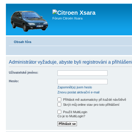
Fórum Citroën Xsara
Obsah fóra
Administrátor vyžaduje, abyste byli registrováni a přihlášeni
Uživatelské jméno:
Heslo:
Zapomněl(a) jsem heslo
Znovu poslat aktivační e-mail
Přihlásit mě automaticky při každé návštěvě
Skrýt můj online stav pro toto přihlášení
Použít MultiLogin
Co je to MultiLogin?