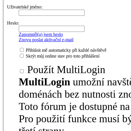
Uživatelské jméno:
Heslo:
Zapomněl(a) jsem heslo
Znovu poslat aktivační e-mail
Přihlásit mě automaticky při každé návštěvě
Skrýt můj online stav pro toto přihlášení
Použít MultiLogin
MultiLogin
umožní navšt
doménách bez nutnosti zno
Toto fórum je dostupné 
Pro použití funkce musí b
třetí strany.