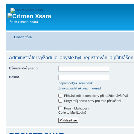
Fórum Citroën Xsara
Obsah fóra
Administrátor vyžaduje, abyste byli registrováni a přihlášeni
Uživatelské jméno:
Heslo:
Zapomněl(a) jsem heslo
Znovu poslat aktivační e-mail
Přihlásit mě automaticky při každé návštěvě
Skrýt můj online stav pro toto přihlášení
Použít MultiLogin
Co je to MultiLogin?