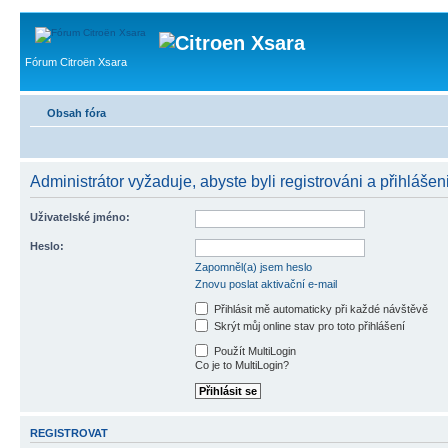
Fórum Citroën Xsara
Obsah fóra
Administrátor vyžaduje, abyste byli registrováni a přihlášeni
Uživatelské jméno:
Heslo:
Zapomněl(a) jsem heslo
Znovu poslat aktivační e-mail
Přihlásit mě automaticky při každé návštěvě
Skrýt můj online stav pro toto přihlášení
Použít MultiLogin
Co je to MultiLogin?
REGISTROVAT