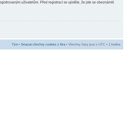
gistrovaným uživatelům. Před registrací se ujistěte, že jste se obeznámili
Tým
•
Smazat všechny cookies z fóra
• Všechny časy jsou v UTC + 1 hodina