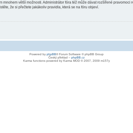
vám mnohem větší možnosti. Administrátor fóra též může dávat rozšířené pravomoci re
ěte, že si přečtete jakákoliv pravidla, která se na fóru objeví.
Powered by
phpBB
® Forum Software © phpBB Group
Český překlad –
phpBB.cz
Karma functions powered by Karma MOD © 2007, 2009 m157y