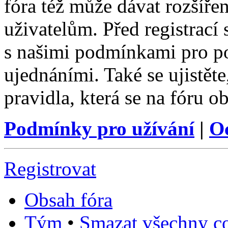
fóra též může dávat rozšíř
uživatelům. Před registrací s
s našimi podmínkami pro pou
ujednáními. Také se ujistěte,
pravidla, která se na fóru ob
Podmínky pro užívání
|
O
Registrovat
Obsah fóra
Tým
•
Smazat všechny co