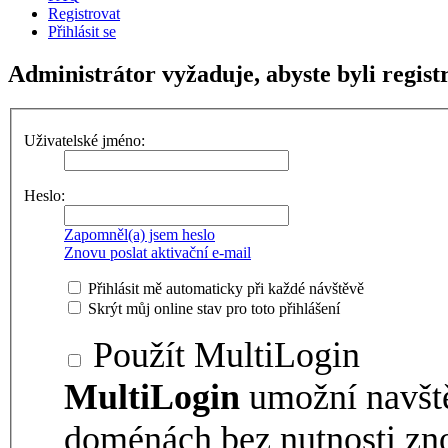
Registrovat
Přihlásit se
Administrátor vyžaduje, abyste byli registr
Uživatelské jméno:
Heslo:
Zapomněl(a) jsem heslo
Znovu poslat aktivační e-mail
Přihlásit mě automaticky při každé návštěvě
Skrýt můj online stav pro toto přihlášení
Použít MultiLogin
MultiLogin
umožní navšt
doménách bez nutnosti zno