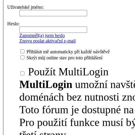
Uživatelské jméno:
Heslo:
Zapomněl(a) jsem heslo
Znovu poslat aktivační e-mail
Přihlásit mě automaticky při každé návštěvě
Skrýt můj online stav pro toto přihlášení
Použít MultiLogin
MultiLogin
umožní navšt
doménách bez nutnosti zno
Toto fórum je dostupné 
Pro použití funkce musí b
třetí strany.