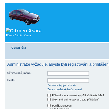
Fórum Citroën Xsara
Obsah fóra
Administrátor vyžaduje, abyste byli registrováni a přihlášeni
Uživatelské jméno:
Heslo:
Zapomněl(a) jsem heslo
Znovu poslat aktivační e-mail
Přihlásit mě automaticky při každé návštěvě
Skrýt můj online stav pro toto přihlášení
Použít MultiLogin
Co je to MultiLogin?