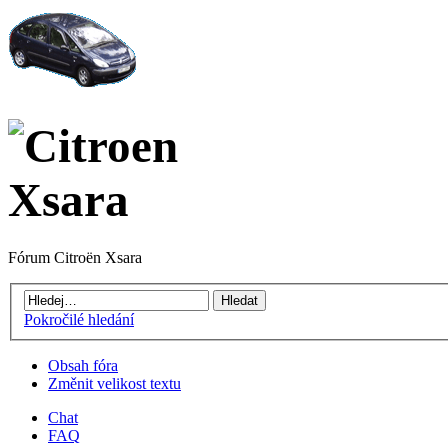
Fórum Citroën Xsara
Pokročilé hledání
Obsah fóra
Změnit velikost textu
Chat
FAQ