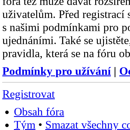
fóra též může dávat rozšíř
uživatelům. Před registrací s
s našimi podmínkami pro pou
ujednáními. Také se ujistěte,
pravidla, která se na fóru ob
Podmínky pro užívání
|
O
Registrovat
Obsah fóra
Tým
•
Smazat všechny co