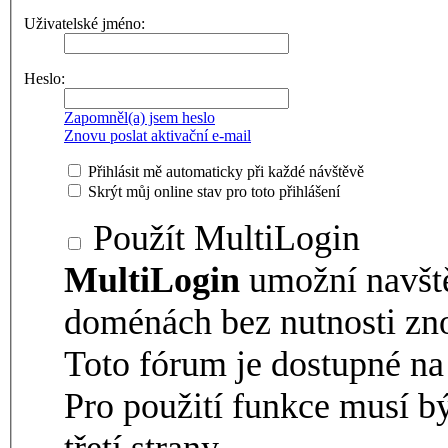
Uživatelské jméno:
Heslo:
Zapomněl(a) jsem heslo
Znovu poslat aktivační e-mail
Přihlásit mě automaticky při každé návštěvě
Skrýt můj online stav pro toto přihlášení
Použít MultiLogin
MultiLogin
umožní navšt
doménách bez nutnosti zno
Toto fórum je dostupné 
Pro použití funkce musí b
třetí strany.