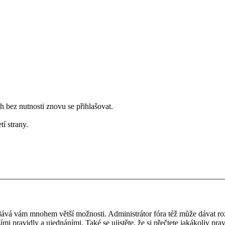
bez nutnosti znovu se přihlašovat.
tí strany.
 a dává vám mnohem větší možnosti. Administrátor fóra též může dávat r
ími pravidly a ujednáními. Také se ujistěte, že si přečtete jakákoliv prav