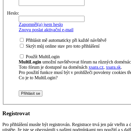
Heslo:
Zapomněl(a) jsem heslo
Znovu poslat aktivační e-mail
Přihlásit mě automaticky při každé návštěvě
Skrýt můj online stav pro toto přihlášení
Použít MultiLogin
MultiLogin
umožní navštěvovat fórum na různých doménách 
Toto fórum je dostupné na doménách
xsara.cz
,
xsara.sk
.
Pro použití funkce musí být v prohlížeči povoleny cookies tře
Co je to MultiLogin?
Registrovat
Pro přihlášení musíte být registrován. Registrace trvá jen pár vteřin
ujistěte, že jste se obeznámili s našimi podmínkami pro použití a s dalš