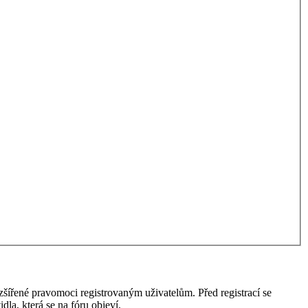
ozšířené pravomoci registrovaným uživatelům. Před registrací se
idla, která se na fóru objeví.