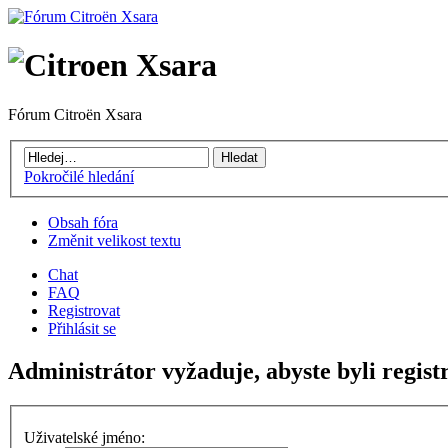
Fórum Citroën Xsara
Pokročilé hledání
Obsah fóra
Změnit velikost textu
Chat
FAQ
Registrovat
Přihlásit se
Administrátor vyžaduje, abyste byli registr
Uživatelské jméno: