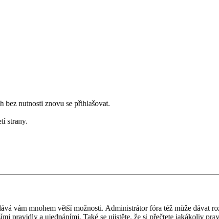
bez nutnosti znovu se přihlašovat.
tí strany.
 a dává vám mnohem větší možnosti. Administrátor fóra též může dávat r
ími pravidly a ujednáními. Také se ujistěte, že si přečtete jakákoliv prav