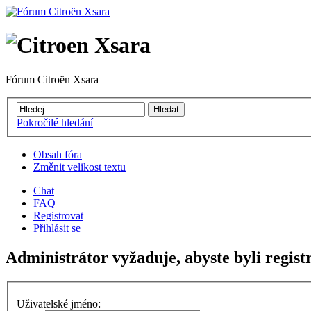
Fórum Citroën Xsara
Pokročilé hledání
Obsah fóra
Změnit velikost textu
Chat
FAQ
Registrovat
Přihlásit se
Administrátor vyžaduje, abyste byli registr
Uživatelské jméno: