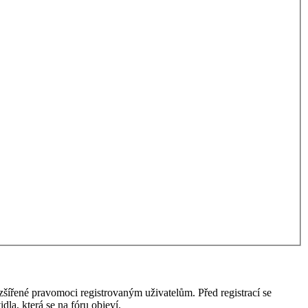
ozšířené pravomoci registrovaným uživatelům. Před registrací se
idla, která se na fóru objeví.