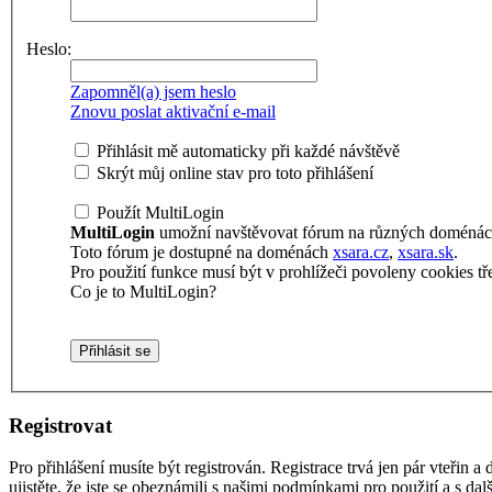
Heslo:
Zapomněl(a) jsem heslo
Znovu poslat aktivační e-mail
Přihlásit mě automaticky při každé návštěvě
Skrýt můj online stav pro toto přihlášení
Použít MultiLogin
MultiLogin
umožní navštěvovat fórum na různých doménách 
Toto fórum je dostupné na doménách
xsara.cz
,
xsara.sk
.
Pro použití funkce musí být v prohlížeči povoleny cookies tře
Co je to MultiLogin?
Registrovat
Pro přihlášení musíte být registrován. Registrace trvá jen pár vteřin
ujistěte, že jste se obeznámili s našimi podmínkami pro použití a s dalš