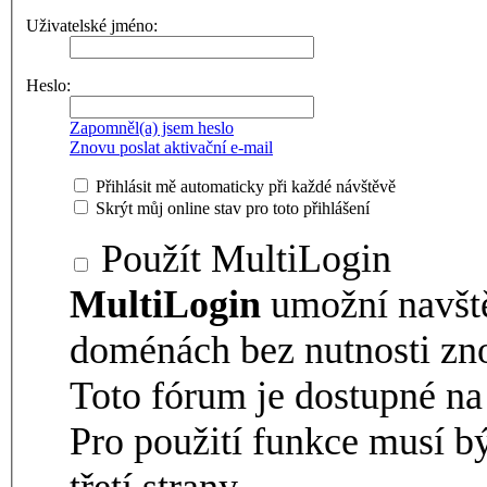
Uživatelské jméno:
Heslo:
Zapomněl(a) jsem heslo
Znovu poslat aktivační e-mail
Přihlásit mě automaticky při každé návštěvě
Skrýt můj online stav pro toto přihlášení
Použít MultiLogin
MultiLogin
umožní navšt
doménách bez nutnosti zno
Toto fórum je dostupné 
Pro použití funkce musí b
třetí strany.