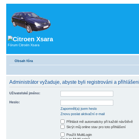
Fórum Citroën Xsara
Obsah fóra
Administrátor vyžaduje, abyste byli registrováni a přihlášeni
Uživatelské jméno:
Heslo:
Zapomněl(a) jsem heslo
Znovu poslat aktivační e-mail
Přihlásit mě automaticky při každé návštěvě
Skrýt můj online stav pro toto přihlášení
Použít MultiLogin
Co je to MultiLogin?