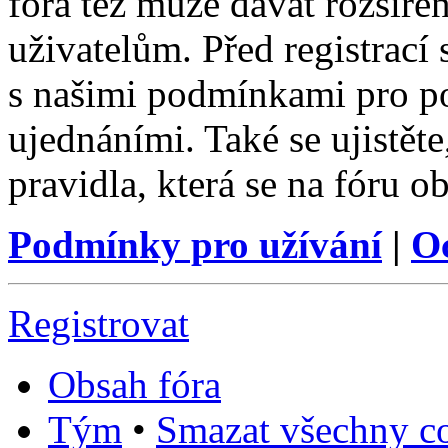
fóra též může dávat rozšíř
uživatelům. Před registrací s
s našimi podmínkami pro pou
ujednáními. Také se ujistěte,
pravidla, která se na fóru ob
Podmínky pro užívání
|
O
Registrovat
Obsah fóra
Tým
•
Smazat všechny co