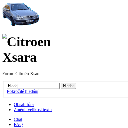
Fórum Citroën Xsara
Pokročilé hledání
Obsah fóra
Změnit velikost textu
Chat
FAQ