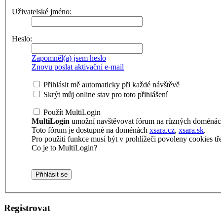
Uživatelské jméno:
Heslo:
Zapomněl(a) jsem heslo
Znovu poslat aktivační e-mail
Přihlásit mě automaticky při každé návštěvě
Skrýt můj online stav pro toto přihlášení
Použít MultiLogin
MultiLogin
umožní navštěvovat fórum na různých doménách 
Toto fórum je dostupné na doménách
xsara.cz
,
xsara.sk
.
Pro použití funkce musí být v prohlížeči povoleny cookies tře
Co je to MultiLogin?
Registrovat