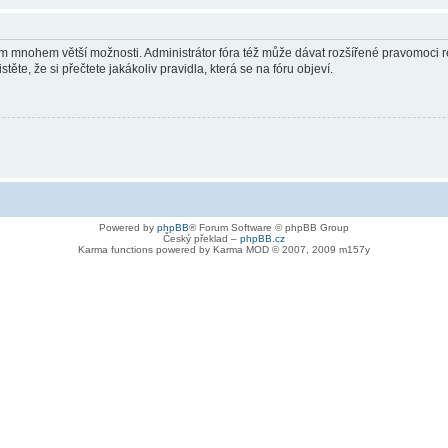
vám mnohem větší možnosti. Administrátor fóra též může dávat rozšířené pravomoci re
ěte, že si přečtete jakákoliv pravidla, která se na fóru objeví.
Powered by
phpBB
® Forum Software © phpBB Group
Český překlad –
phpBB.cz
Karma functions powered by Karma MOD © 2007, 2009 m157y