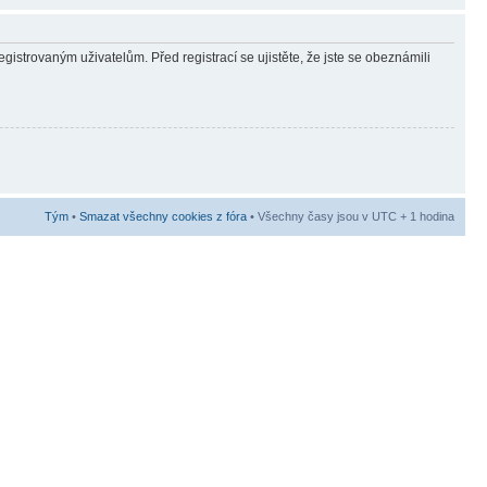
gistrovaným uživatelům. Před registrací se ujistěte, že jste se obeznámili
Tým
•
Smazat všechny cookies z fóra
• Všechny časy jsou v UTC + 1 hodina