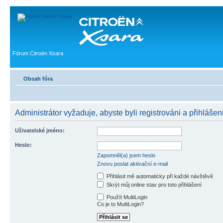
Fórum Citroën Xsara
Obsah fóra
Administrátor vyžaduje, abyste byli registrováni a přihlášeni
Uživatelské jméno:
Heslo:
Zapomněl(a) jsem heslo
Znovu poslat aktivační e-mail
Přihlásit mě automaticky při každé návštěvě
Skrýt můj online stav pro toto přihlášení
Použít MultiLogin
Co je to MultiLogin?