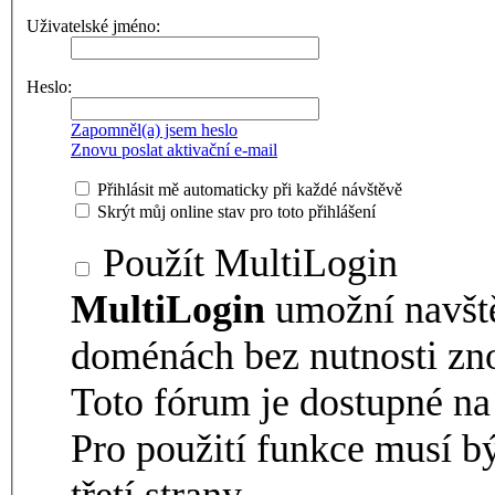
Uživatelské jméno:
Heslo:
Zapomněl(a) jsem heslo
Znovu poslat aktivační e-mail
Přihlásit mě automaticky při každé návštěvě
Skrýt můj online stav pro toto přihlášení
Použít MultiLogin
MultiLogin
umožní navšt
doménách bez nutnosti zno
Toto fórum je dostupné 
Pro použití funkce musí b
třetí strany.