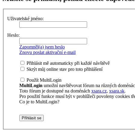
Uživatelské jméno:
Heslo:
Zapomněl(a) jsem heslo
Znovu poslat aktivační e-mail
Přihlásit mě automaticky při každé návštěvě
Skrýt můj online stav pro toto přihlášení
Použít MultiLogin
MultiLogin
umožní navštěvovat fórum na různých doménách 
Toto fórum je dostupné na doménách
xsara.cz
,
xsara.sk
.
Pro použití funkce musí být v prohlížeči povoleny cookies tře
Co je to MultiLogin?