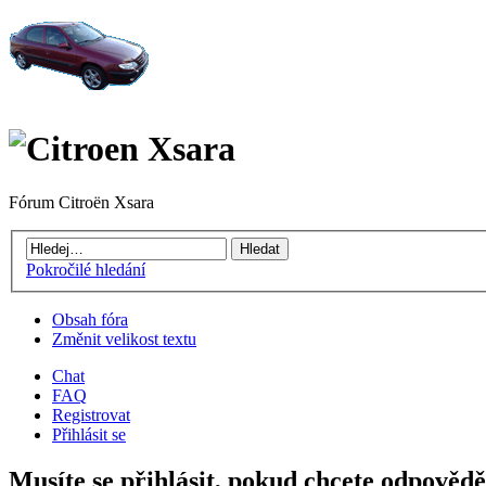
Fórum Citroën Xsara
Pokročilé hledání
Obsah fóra
Změnit velikost textu
Chat
FAQ
Registrovat
Přihlásit se
Musíte se přihlásit, pokud chcete odpovědě