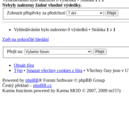
Nebyly nalezeny žádné vhodné výsledky.
Zobrazit příspěvky za předchozí
Vyhledáváním bylo nalezeno 0 výsledků • Stránka
1
z
1
Zpět na pokročilé hledání
Přejít na:
Obsah fóra
Tým
•
Smazat všechny cookies z fóra
• Všechny časy jsou v U
Powered by
phpBB
® Forum Software © phpBB Group
Český překlad –
phpBB.cz
Karma functions powered by Karma MOD © 2007, 2009 m157y