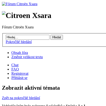
Fórum Citroën Xsara
Pokročilé hledání
Obsah fóra
Změnit velikost textu
Chat
FAQ
Registrovat
Přihlásit se
Zobrazit aktivní témata
Zpět na pokročilé hledání
Vyhledáváním bylo nalezeno 0 výsledků • Stránka
1
z
1