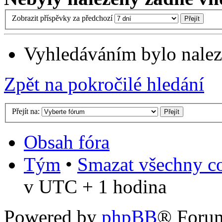
Zobrazit příspěvky za předchozí
Vyhledáváním bylo nalez
Zpět na pokročilé hledání
Přejít na:
Obsah fóra
Tým
•
Smazat všechny co
v UTC + 1 hodina
Powered by
phpBB
® Foru