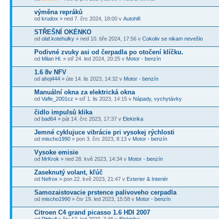
výměna repráků
od
krudox
» ned 7. črc 2024, 18:00 v
Autohifi
STŘEŠNÍ OKÉNKO
od
olaf.kotehulky
» ned 10. bře 2024, 17:56 v
Cokoliv se nikam nevešlo
Podivné zvuky asi od čerpadla po otočení klíčku.
od
Milan Hl.
» stř 24. led 2024, 20:25 v
Motor - benzín
1.6 8v NFV
od
ahoj444
» úte 14. lis 2023, 14:32 v
Motor - benzín
Manuální okna za elektrická okna
od
Vafle_2001cz
» stř 1. lis 2023, 14:15 v
Nápady, vychytávky
čidlo impulsů klika
od
bad64
» pát 14. črc 2023, 17:37 v
Elektrika
Jemné cyklujuce vibrácie pri vysokej rýchlosti
od
mischo1990
» pon 3. črc 2023, 8:13 v
Motor - benzín
Vysoke emisie
od
MrKrok
» ned 28. kvě 2023, 14:34 v
Motor - benzín
Zaseknutý volant, kľúč
od
Nefrox
» pon 22. kvě 2023, 21:47 v
Exterier & Interiér
Samozaistovacie prstence palivoveho cerpadla
od
mischo1990
» čtv 19. led 2023, 15:58 v
Motor - benzín
Citroen C4 grand picasso 1.6 HDI 2007