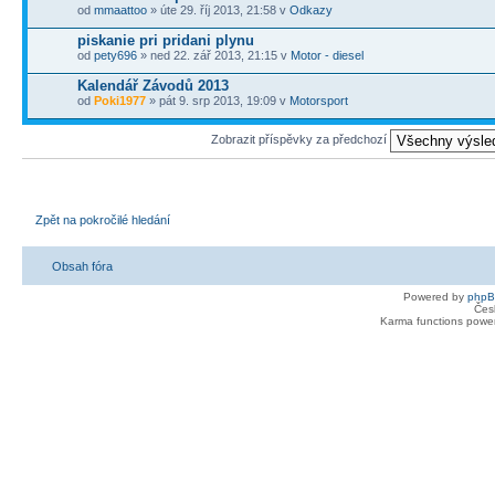
od
mmaattoo
» úte 29. říj 2013, 21:58 v
Odkazy
piskanie pri pridani plynu
od
pety696
» ned 22. zář 2013, 21:15 v
Motor - diesel
Kalendář Závodů 2013
od
Poki1977
» pát 9. srp 2013, 19:09 v
Motorsport
Zobrazit příspěvky za předchozí
Zpět na pokročilé hledání
Obsah fóra
Powered by
php
Čes
Karma functions pow