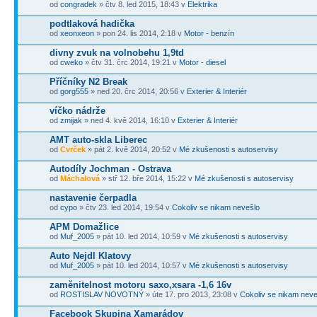
od
congradek
» čtv 8. led 2015, 18:43 v
Elektrika
podtlaková hadička
od
xeonxeon
» pon 24. lis 2014, 2:18 v
Motor - benzín
divny zvuk na volnobehu 1,9td
od
cweko
» čtv 31. črc 2014, 19:21 v
Motor - diesel
Příčníky N2 Break
od
gorg555
» ned 20. črc 2014, 20:56 v
Exterier & Interiér
víčko nádrže
od
zmijak
» ned 4. kvě 2014, 16:10 v
Exterier & Interiér
AMT auto-skla Liberec
od
Cvrček
» pát 2. kvě 2014, 20:52 v
Mé zkušenosti s autoservisy
Autodíly Jochman - Ostrava
od
Máchalová
» stř 12. bře 2014, 15:22 v
Mé zkušenosti s autoservisy
nastavenie čerpadla
od
cypo
» čtv 23. led 2014, 19:54 v
Cokoliv se nikam nevešlo
APM Domažlice
od
Muf_2005
» pát 10. led 2014, 10:59 v
Mé zkušenosti s autoservisy
Auto Nejdl Klatovy
od
Muf_2005
» pát 10. led 2014, 10:57 v
Mé zkušenosti s autoservisy
zaměnitelnost motoru saxo,xsara -1,6 16v
od
ROSTISLAV NOVOTNÝ
» úte 17. pro 2013, 23:08 v
Cokoliv se nikam neve
Facebook Skupina Xamarádov