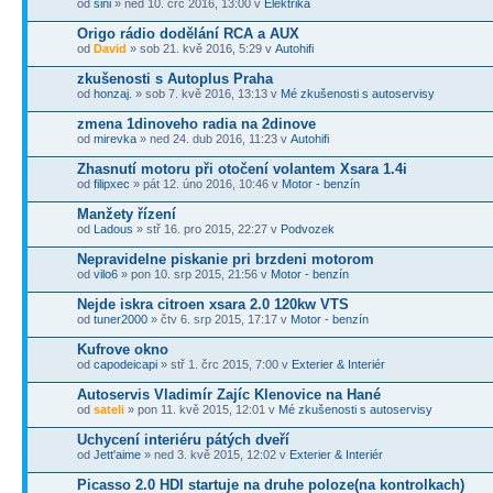
od
sini
» ned 10. črc 2016, 13:00 v
Elektrika
Origo rádio dodělání RCA a AUX
od
David
» sob 21. kvě 2016, 5:29 v
Autohifi
zkušenosti s Autoplus Praha
od
honzaj.
» sob 7. kvě 2016, 13:13 v
Mé zkušenosti s autoservisy
zmena 1dinoveho radia na 2dinove
od
mirevka
» ned 24. dub 2016, 11:23 v
Autohifi
Zhasnutí motoru při otočení volantem Xsara 1.4i
od
filipxec
» pát 12. úno 2016, 10:46 v
Motor - benzín
Manžety řízení
od
Ladous
» stř 16. pro 2015, 22:27 v
Podvozek
Nepravidelne piskanie pri brzdeni motorom
od
vilo6
» pon 10. srp 2015, 21:56 v
Motor - benzín
Nejde iskra citroen xsara 2.0 120kw VTS
od
tuner2000
» čtv 6. srp 2015, 17:17 v
Motor - benzín
Kufrove okno
od
capodeicapi
» stř 1. črc 2015, 7:00 v
Exterier & Interiér
Autoservis Vladimír Zajíc Klenovice na Hané
od
sateli
» pon 11. kvě 2015, 12:01 v
Mé zkušenosti s autoservisy
Uchycení interiéru pátých dveří
od
Jett'aime
» ned 3. kvě 2015, 12:02 v
Exterier & Interiér
Picasso 2.0 HDI startuje na druhe poloze(na kontrolkach)