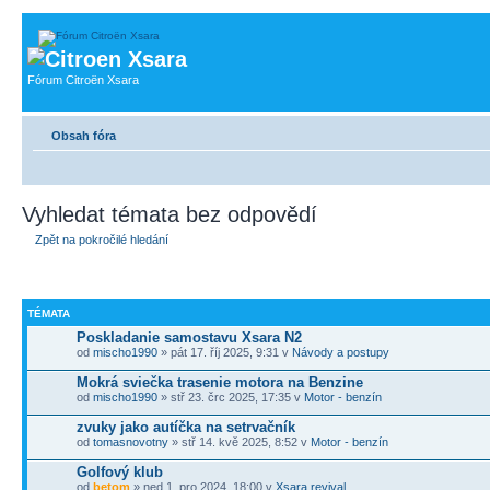
Fórum Citroën Xsara
Obsah fóra
Vyhledat témata bez odpovědí
Zpět na pokročilé hledání
TÉMATA
Poskladanie samostavu Xsara N2
od
mischo1990
» pát 17. říj 2025, 9:31 v
Návody a postupy
Mokrá sviečka trasenie motora na Benzine
od
mischo1990
» stř 23. črc 2025, 17:35 v
Motor - benzín
zvuky jako autíčka na setrvačník
od
tomasnovotny
» stř 14. kvě 2025, 8:52 v
Motor - benzín
Golfový klub
od
betom
» ned 1. pro 2024, 18:00 v
Xsara revival