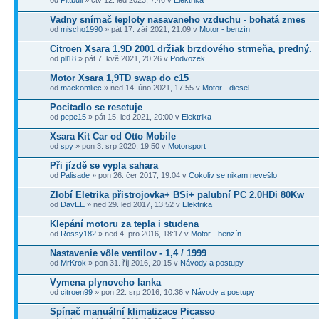
od
Pittbull
» čtv 12. led 2023, 7:46 v
Elektrika
Vadny snímač teploty nasavaneho vzduchu - bohatá zmes
od
mischo1990
» pát 17. zář 2021, 21:09 v
Motor - benzín
Citroen Xsara 1.9D 2001 držiak brzdového strmeňa, predný.
od
pll18
» pát 7. kvě 2021, 20:26 v
Podvozek
Motor Xsara 1,9TD swap do c15
od
mackomliec
» ned 14. úno 2021, 17:55 v
Motor - diesel
Pocitadlo se resetuje
od
pepe15
» pát 15. led 2021, 20:00 v
Elektrika
Xsara Kit Car od Otto Mobile
od
spy
» pon 3. srp 2020, 19:50 v
Motorsport
Při jízdě se vypla sahara
od
Palisade
» pon 26. čer 2017, 19:04 v
Cokoliv se nikam nevešlo
Zlobí Eletrika přistrojovka+ BSi+ palubní PC 2.0HDi 80Kw
od
DavEE
» ned 29. led 2017, 13:52 v
Elektrika
Klepání motoru za tepla i studena
od
Rossy182
» ned 4. pro 2016, 18:17 v
Motor - benzín
Nastavenie vôle ventilov - 1,4 / 1999
od
MrKrok
» pon 31. říj 2016, 20:15 v
Návody a postupy
Vymena plynoveho lanka
od
citroen99
» pon 22. srp 2016, 10:36 v
Návody a postupy
Spínač manuální klimatizace Picasso