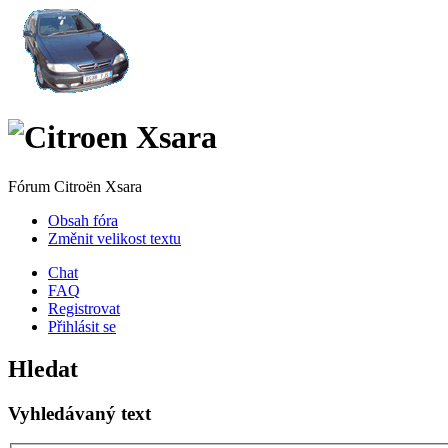
Fórum Citroën Xsara
Obsah fóra
Změnit velikost textu
Chat
FAQ
Registrovat
Přihlásit se
Hledat
Vyhledávaný text