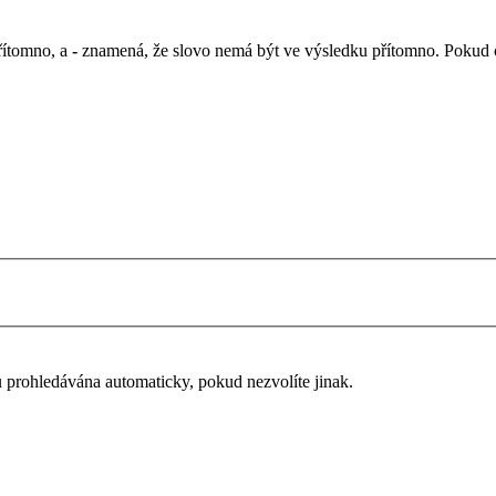
řítomno, a
-
znamená, že slovo nemá být ve výsledku přítomno. Pokud chc
u prohledávána automaticky, pokud nezvolíte jinak.