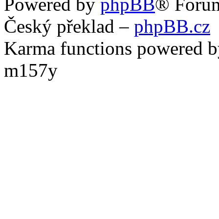
Powered by
phpBB
® Foru
Český překlad –
phpBB.cz
Karma functions powered
m157y