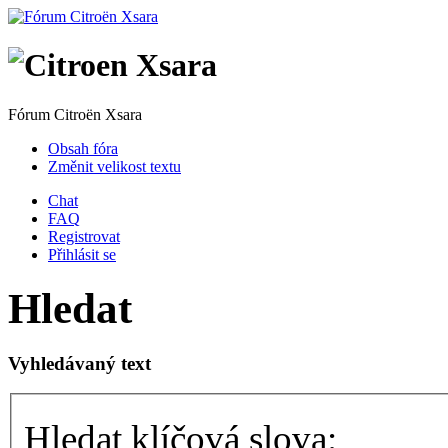
Fórum Citroën Xsara
Obsah fóra
Změnit velikost textu
Chat
FAQ
Registrovat
Přihlásit se
Hledat
Vyhledávaný text
Hledat klíčová slova: