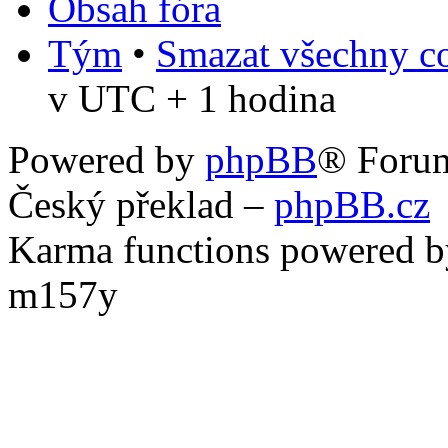
Obsah fóra
Tým
•
Smazat všechny co
v UTC + 1 hodina
Powered by
phpBB
® Foru
Český překlad –
phpBB.cz
Karma functions powered
m157y