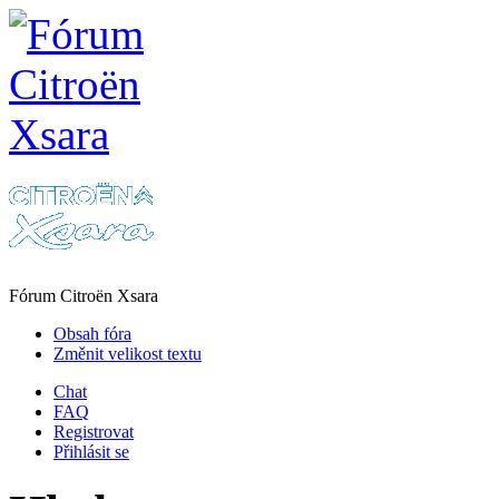
Fórum Citroën Xsara
Obsah fóra
Změnit velikost textu
Chat
FAQ
Registrovat
Přihlásit se