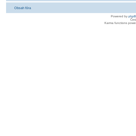
Obsah fóra
Powered by
php
Čes
Karma functions pow