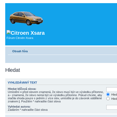
Fórum Citroën Xsara
Obsah fóra
Hledat
VYHLEDÁVANÝ TEXT
Hledat klíčová slova:
Umístění
+
před slovem znamená, že slovo musí být ve výsledku přítomno,
Hled
a
-
znamená, že slovo nemá být ve výsledku přítomno. Pokud chcete, aby
stačila shoda pouze s jedním z více slov, umístěte je do závorek oddělené
Hled
znakem
|
. Použitím * nahradíte část slova
Vyhledat autora:
Zadáním * nahradíte část slova