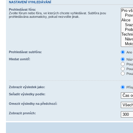
NASTAVENÍ VYHLEDÁVÁNÍ
Prohledávat fóra:
Zvolte fórum nebo fóra, ve kterých chcete vyhledávat. Subfóra jsou
prohledávána automaticky, pokud nezvolíte jinak.
Prohledávat subfóra:
Ano
Hledat uvnitř:
Názv
Pouz
Pouz
Pouz
Zobrazit výsledek jako:
Přís
Seřadit výsledky podle:
Omezit výsledky na předchozí:
Zobrazit prvních: