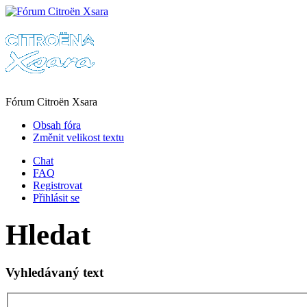
Fórum Citroën Xsara
Obsah fóra
Změnit velikost textu
Chat
FAQ
Registrovat
Přihlásit se
Hledat
Vyhledávaný text