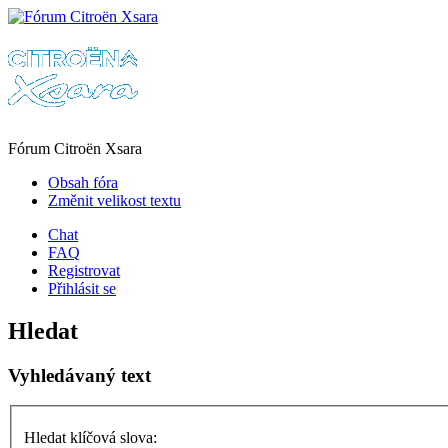
Fórum Citroën Xsara
Obsah fóra
Změnit velikost textu
Chat
FAQ
Registrovat
Přihlásit se
Hledat
Vyhledávaný text
Hledat klíčová slova: