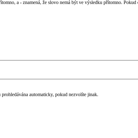
řítomno, a
-
znamená, že slovo nemá být ve výsledku přítomno. Pokud chc
u prohledávána automaticky, pokud nezvolíte jinak.