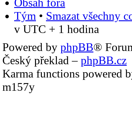
Obsah fóra
Tým
•
Smazat všechny co
v UTC + 1 hodina
Powered by
phpBB
® Foru
Český překlad –
phpBB.cz
Karma functions powered
m157y