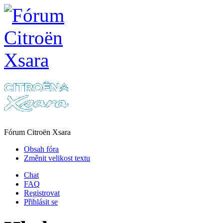
Fórum Citroën Xsara
Obsah fóra
Změnit velikost textu
Chat
FAQ
Registrovat
Přihlásit se