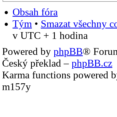
Obsah fóra
Tým
•
Smazat všechny co
v UTC + 1 hodina
Powered by
phpBB
® Foru
Český překlad –
phpBB.cz
Karma functions powered
m157y