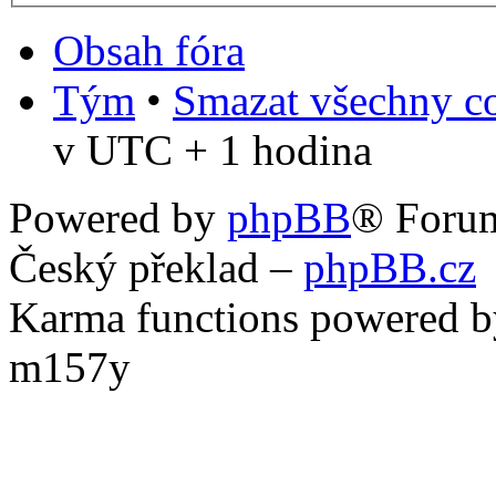
Obsah fóra
Tým
•
Smazat všechny co
v UTC + 1 hodina
Powered by
phpBB
® Foru
Český překlad –
phpBB.cz
Karma functions powered
m157y