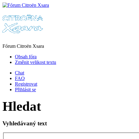
Fórum Citroën Xsara
Obsah fóra
Změnit velikost textu
Chat
FAQ
Registrovat
Přihlásit se
Hledat
Vyhledávaný text