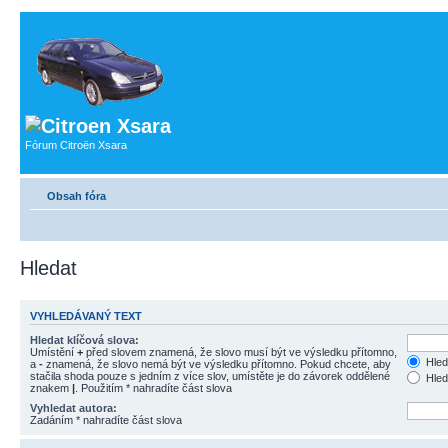
Fórum Citroën Xsara
Obsah fóra
Hledat
VYHLEDÁVANÝ TEXT
Hledat klíčová slova:
Umístění
+
před slovem znamená, že slovo musí být ve výsledku přítomno,
Hled
a
-
znamená, že slovo nemá být ve výsledku přítomno. Pokud chcete, aby
stačila shoda pouze s jedním z více slov, umístěte je do závorek oddělené
Hled
znakem
|
. Použitím * nahradíte část slova
Vyhledat autora:
Zadáním * nahradíte část slova