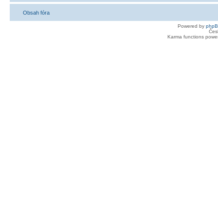
Obsah fóra
Powered by
php
Čes
Karma functions pow