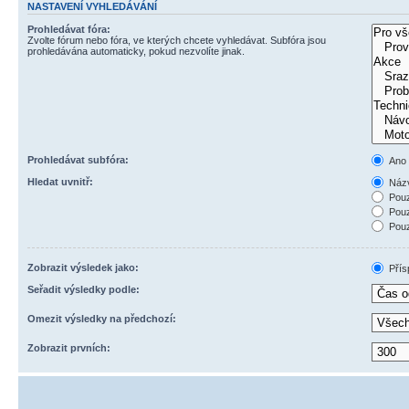
NASTAVENÍ VYHLEDÁVÁNÍ
Prohledávat fóra:
Zvolte fórum nebo fóra, ve kterých chcete vyhledávat. Subfóra jsou
prohledávána automaticky, pokud nezvolíte jinak.
Prohledávat subfóra:
Ano
Hledat uvnitř:
Názv
Pouz
Pouz
Pouz
Zobrazit výsledek jako:
Přís
Seřadit výsledky podle:
Omezit výsledky na předchozí:
Zobrazit prvních: