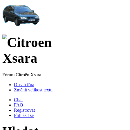
Fórum Citroën Xsara
Obsah fóra
Změnit velikost textu
Chat
FAQ
Registrovat
Přihlásit se