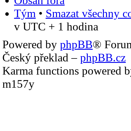
Obsah fóra
Tým
•
Smazat všechny co
v UTC + 1 hodina
Powered by
phpBB
® Foru
Český překlad –
phpBB.cz
Karma functions powered
m157y