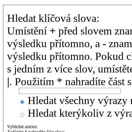
Hledat klíčová slova:
Umístění
+
před slovem znam
výsledku přítomno, a
-
zname
výsledku přítomno. Pokud ch
s jedním z více slov, umístě
|
. Použitím * nahradíte část 
Hledat všechny výrazy 
Hledat kterýkoliv z výr
Vyhledat autora:
Zadáním * nahradíte část slova