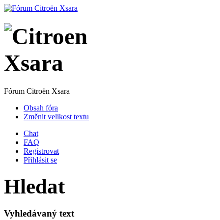
Fórum Citroën Xsara
Obsah fóra
Změnit velikost textu
Chat
FAQ
Registrovat
Přihlásit se
Hledat
Vyhledávaný text